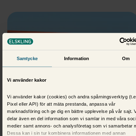
Samtycke
Information
Om
Vi använder kakor
Solenergi
Vi använder kakor (cookies) och andra spårningsverktyg (t.e
Köpa eller leasa solceller?
Pixel eller API) för att mäta prestanda, anpassa vår
marknadsföring och ge dig en bättre upplevelse på vår sajt. 
Elskling tittar på hur det går till att hyra solceller, va
delar även en del information som vi samlar in med våra soc
det kostar och vilka för- och nackdelar som finns.
medier samt annons- och analysföretag som vi samarbetar 
15 juli 2026,
Tone Eijderlo
Dessa kan i sin tur kombinera informationen med annan