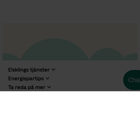
Elsklings tjänster
Energispartips
Cha
Ta reda på mer
Elskling AB, Norra Stationsgatan 69, 113 64 Stockholm •
08-650 81 15
•
info@elskling.se