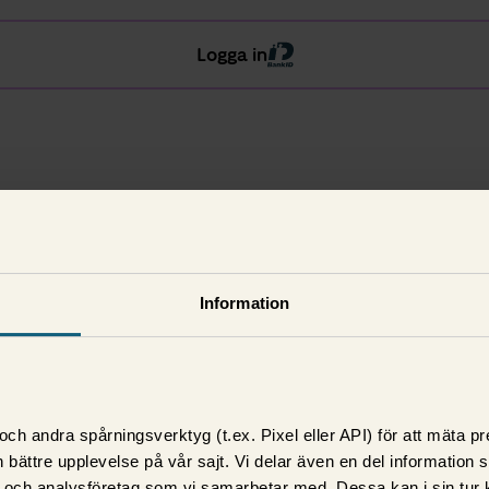
Logga in
Information
ch andra spårningsverktyg (t.ex. Pixel eller API) för att mäta 
 bättre upplevelse på vår sajt. Vi delar även en del information
 och analysföretag som vi samarbetar med. Dessa kan i sin tur