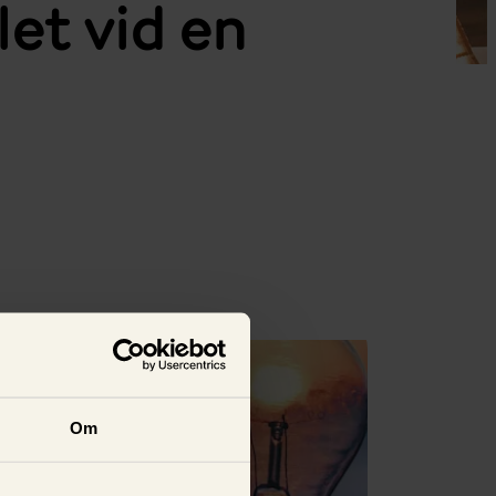
let vid en
Se alla
Om