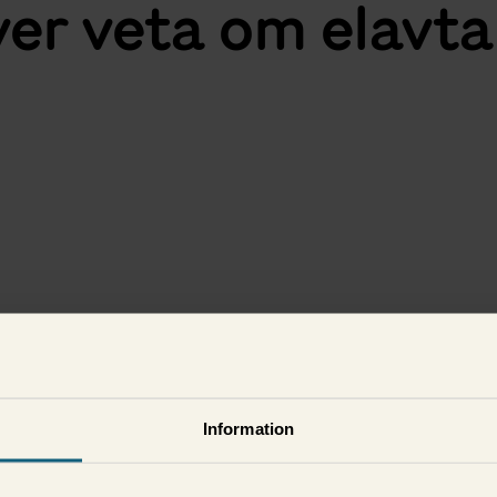
ver veta om elavta
i
Information