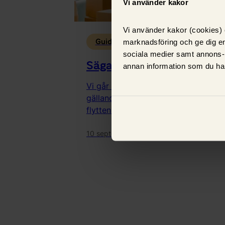
Vi använder kakor
Vi använder kakor (cookies) o
Guider
marknadsföring och ge dig en
sociala medier samt annons-
Säga upp elavtal vid flytt
annan information som du har
Vi går igenom allt du behöver tänka
gällande ditt elavtal och elabonnem
flytten.
10 september 2025,
Wilma Björlin