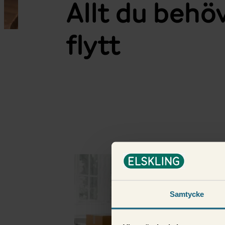
Allt du behö
flytt
Fler i samma kategor
Samtycke