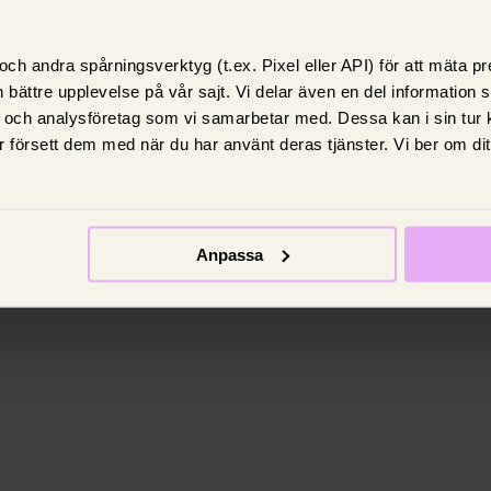
ch andra spårningsverktyg (t.ex. Pixel eller API) för att mäta 
Guider
 bättre upplevelse på vår sajt. Vi delar även en del information
 och analysföretag som vi samarbetar med. Dessa kan i sin tur
Så mycket påverkar julmaten
 försett dem med när du har använt deras tjänster. Vi ber om di
elräkningen
 på
ang inför
Vi har räknat ut kostnaderna för några
vanliga julrätter och tipsar dig om hur du
Anpassa
sparar el i jul.
16 maj 2023,
Tone Eijderlo