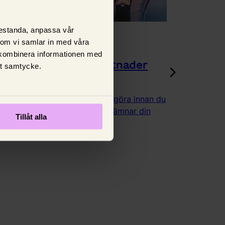
prestanda, anpassa vår
Guider
 som vi samlar in med våra
 kombinera informationen med
Undvik onödiga kostnader
tt samtycke.
under semestern
Är du osäker på vad du ska göra innan du
beger dig på semester och lämnar din
Tillåt alla
bostad i flera veckor?
16 maj 2023,
Tone Eijderlo