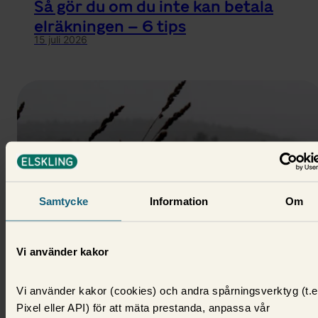
Så gör du om du inte kan betala
elräkningen – 6 tips
15 juli 2026
Samtycke
Information
Om
Vi använder kakor
El
Allt högre elpriser i november –
Vi använder kakor (cookies) och andra spårningsverktyg (t.e
högsta snittpriset på 10 år
Pixel eller API) för att mäta prestanda, anpassa vår