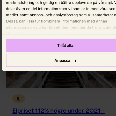
marknadsföring och ge dig en bättre upplevelse på vår sajt. 
Vinterkyla i kombination med isbildning på älvarna 
delar även en del information som vi samlar in med våra soc
lite blåst fick elpriserna att skjuta i höjden.
medier samt annons- och analysföretag som vi samarbetar 
15 juli 2026,
Johanna King
Dessa kan i sin tur kombinera informationen med annan
information som du har försett dem med när du har använt d
tjänster. Vi ber om ditt samtycke.
Tillåt alla
Anpassa
El
Elpriset 112% högre under 2021 -