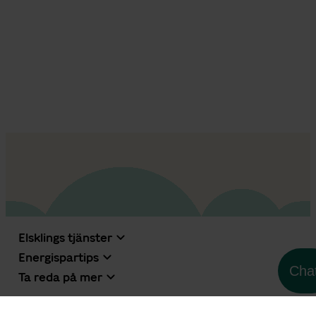
Elsklings tjänster
Energispartips
Cha
Ta reda på mer