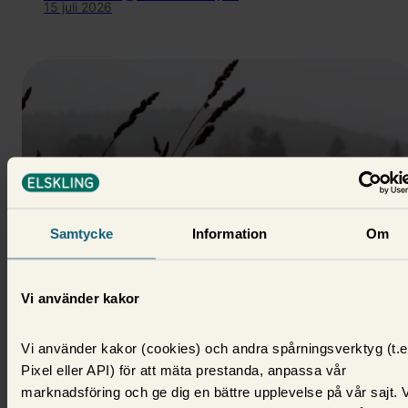
15 juli 2026
Samtycke
Information
Om
El
Vi använder kakor
Allt högre elpriser i november –
Vi använder kakor (cookies) och andra spårningsverktyg (t.e
högsta snittpriset på 10 år
Pixel eller API) för att mäta prestanda, anpassa vår
Vinterkyla i kombination med isbildning på älvarna 
marknadsföring och ge dig en bättre upplevelse på vår sajt. 