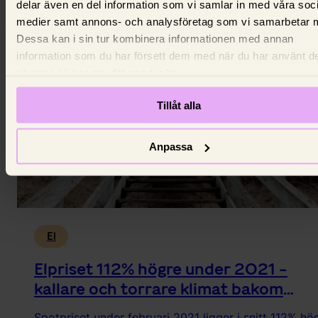
lite blåst fick elpriserna att skjuta i höjden.
delar även en del information som vi samlar in med våra soc
15 juli 2026,
Johanna King
medier samt annons- och analysföretag som vi samarbetar 
Dessa kan i sin tur kombinera informationen med annan
information som du har försett dem med när du har använt d
tjänster. Vi ber om ditt samtycke.
Tillåt alla
Anpassa
El
Elpriset 112% högre under 2021 -
kallare och torrare klimat bakom
ökningen
Spotpriset under februari 2021 ligger i snitt 112% hö