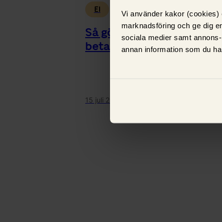
El
Vi använder kakor (cookies) o
marknadsföring och ge dig en
Så gör du om du inte kan
sociala medier samt annons-
betala elräkningen – 6 ti
annan information som du har
15 juli 2026