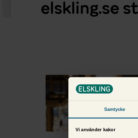
elskling.se s
Fler i samma kategor
Samtycke
Vi använder kakor