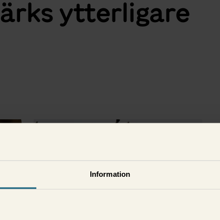
tärks ytterligare
i
Information