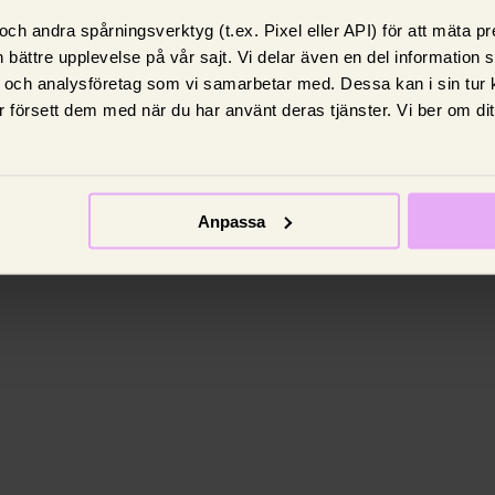
El
ch andra spårningsverktyg (t.ex. Pixel eller API) för att mäta 
 bättre upplevelse på vår sajt. Vi delar även en del information
Allt högre elpriser i
 och analysföretag som vi samarbetar med. Dessa kan i sin tur
ps
november – högsta
 försett dem med när du har använt deras tjänster. Vi ber om di
snittpriset på 10 år
Vinterkyla i kombination med isbildning på
älvarna och lite blåst fick elpriserna att
skjuta i höjden.
Anpassa
15 juli 2026,
Johanna King