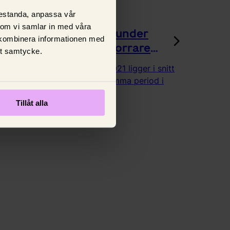
El
prestanda, anpassa vår
 som vi samlar in med våra
Elpriset 112% högre under
 kombinera informationen med
2021 - kallare och torrare
tt samtycke.
klimat bakom ökningen
Spotpriset under februari 2021 ligger i snitt
112% högre jämfört med samma period i
december 2020.
Tillåt alla
15 juli 2026,
Johanna King