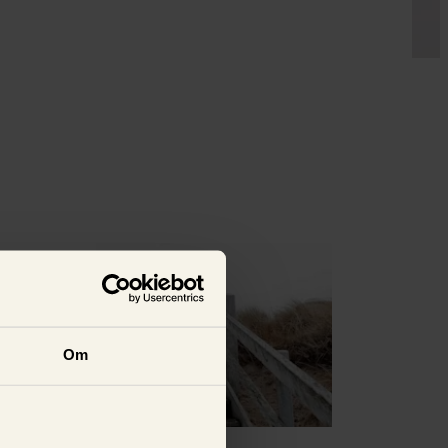
Se alla
Om