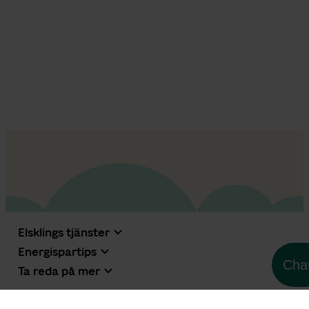
Elsklings tjänster
Energispartips
Cha
Ta reda på mer