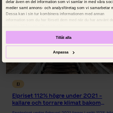
lite blåst fick elpriserna att skjuta i höjden.
delar även en del information som vi samlar in med våra soc
15 juli 2026,
Johanna King
medier samt annons- och analysföretag som vi samarbetar 
Dessa kan i sin tur kombinera informationen med annan
information som du har försett dem med när du har använt d
tjänster. Vi ber om ditt samtycke.
Tillåt alla
Anpassa
El
Elpriset 112% högre under 2021 -
kallare och torrare klimat bakom
ökningen
Spotpriset under februari 2021 ligger i snitt 112% hö