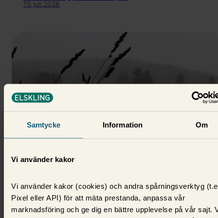
15 juli 2026
Samtycke
Information
Om
El
Vi använder kakor
Allt högre elpriser i november –
Vi använder kakor (cookies) och andra spårningsverktyg (t.e
högsta snittpriset på 10 år
Pixel eller API) för att mäta prestanda, anpassa vår
Vinterkyla i kombination med isbildning på älvarna 
marknadsföring och ge dig en bättre upplevelse på vår sajt. 