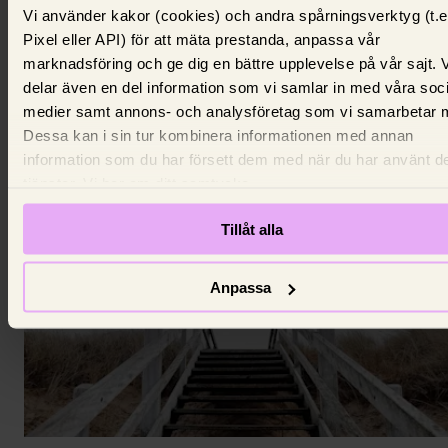
El
Vi använder kakor (cookies) och andra spårningsverktyg (t.e
Pixel eller API) för att mäta prestanda, anpassa vår
Allt högre elpriser i november –
marknadsföring och ge dig en bättre upplevelse på vår sajt. 
högsta snittpriset på 10 år
delar även en del information som vi samlar in med våra soc
medier samt annons- och analysföretag som vi samarbetar 
Vinterkyla i kombination med isbildning på älvarna 
Dessa kan i sin tur kombinera informationen med annan
lite blåst fick elpriserna att skjuta i höjden.
information som du har försett dem med när du har använt d
15 juli 2026,
Johanna King
tjänster. Vi ber om ditt samtycke.
Tillåt alla
Anpassa