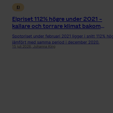
El
Elpriset 112% högre under 2021 -
kallare och torrare klimat bakom
ökningen
Spotpriset under februari 2021 ligger i snitt 112% hö
jämfört med samma period i december 2020.
15 juli 2026,
Johanna King