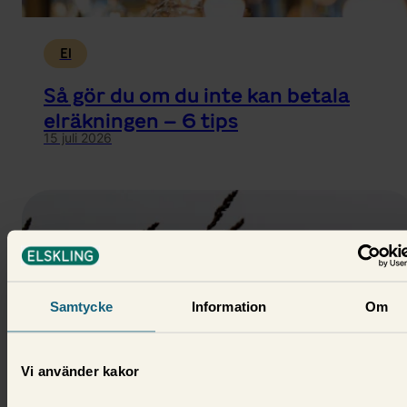
El
Så gör du om du inte kan betala
elräkningen – 6 tips
15 juli 2026
Samtycke
Information
Om
Vi använder kakor