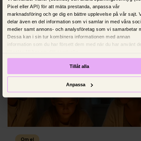
Fast eller rörligt elpris – så mycket
Pixel eller API) för att mäta prestanda, anpassa vår
marknadsföring och ge dig en bättre upplevelse på vår sajt. 
kan du spara på att välja rätt avtal
delar även en del information som vi samlar in med våra soc
Väljer du fast eller rörligt elpris? Ditt val kan göra st
medier samt annons- och analysföretag som vi samarbetar 
skillnader för plånboken.
Dessa kan i sin tur kombinera informationen med annan
8 maj 2025,
Wilma Björlin
information som du har försett dem med när du har använt d
tjänster. Vi ber om ditt samtycke.
Tillåt alla
Anpassa
Om el