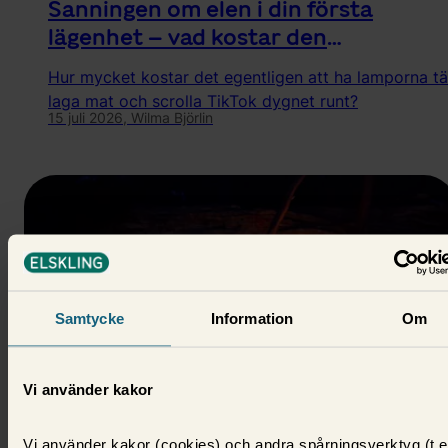
Sanningen om elen i din första
lägenhet – vad kostar den
egentligen? 💡🏡
Hur mycket kostar det egentligen att ha lamporna t
laga mat och scrolla TikTok dygnet runt?
15 juli 2026,
Wilma Björlin
Samtycke
Information
Om
Vi använder kakor
Om el
Vi använder kakor (cookies) och andra spårningsverktyg (t.e