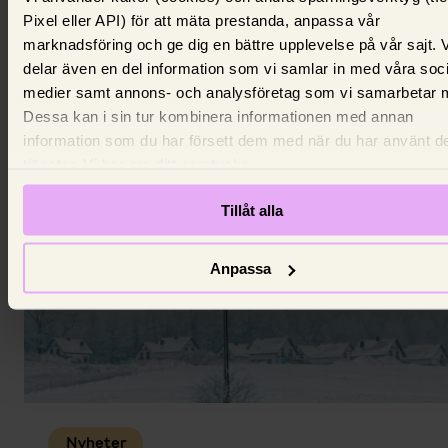
Därför ska du välja elavtal - 400
Pixel eller API) för att mäta prestanda, anpassa vår
marknadsföring och ge dig en bättre upplevelse på vår sajt. 
000 soffliggare tvingas betala dyrt
delar även en del information som vi samlar in med våra soc
för el
Fler än 400 000 svenskar tvingas betala mer för s
medier samt annons- och analysföretag som vi samarbetar 
el. Så gör du för att slippa vara en av dem.
Dessa kan i sin tur kombinera informationen med annan
15 juli 2026,
Ola Söderlind
information som du har försett dem med när du har använt d
tjänster. Vi ber om ditt samtycke.
Tillåt alla
Anpassa
Nyheter