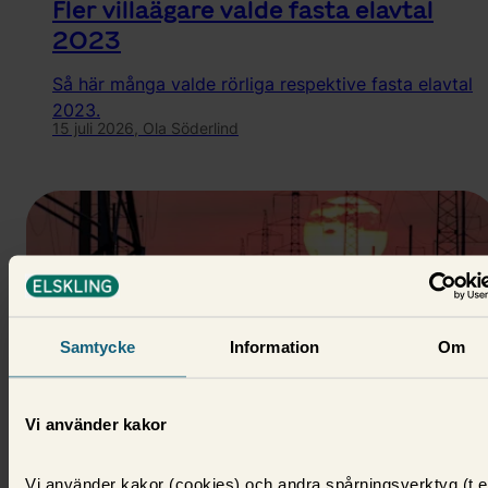
Fler villaägare valde fasta elavtal
2023
Så här många valde rörliga respektive fasta elavtal
2023.
15 juli 2026,
Ola Söderlind
Samtycke
Information
Om
Vi använder kakor
Nyheter
Vi använder kakor (cookies) och andra spårningsverktyg (t.e